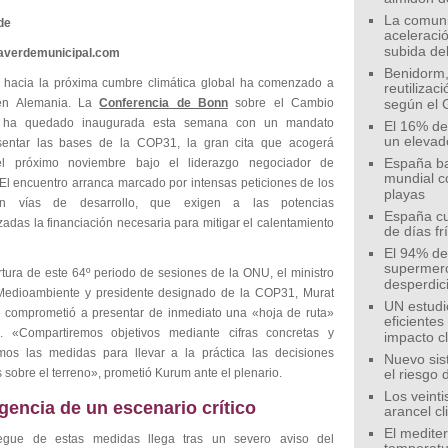
La comunid
de
aceleració
subida de
eaverdemunicipal.com
Benidorm,
 hacia la próxima cumbre climática global ha comenzado a
reutilizac
 en Alemania. La
Conferencia de Bonn
sobre el Cambio
según el 
o ha quedado inaugurada esta semana con un mandato
El 16% de
un elevad
sentar las bases de la COP31, la gran cita que acogerá
el próximo noviembre bajo el liderazgo negociador de
España ba
mundial c
 El encuentro arranca marcado por intensas peticiones de los
playas
n vías de desarrollo, que exigen a las potencias
España cu
izadas la financiación necesaria para mitigar el calentamiento
de días fr
El 94% de 
supermer
rtura de este 64º periodo de sesiones de la ONU, el ministro
desperdic
Medioambiente y presidente designado de la COP31, Murat
UN estudi
 comprometió a presentar de inmediato una «hoja de ruta»
eficiente
e. «Compartiremos objetivos mediante cifras concretas y
impacto c
os las medidas para llevar a la práctica las decisiones
Nuevo sis
sobre el terreno», prometió Kurum ante el plenario.
el riesgo 
Los veinti
gencia de un escenario crítico
arancel c
El medite
iegue de estas medidas llega tras un severo aviso del