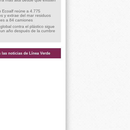
ra más alta desde que existen
 Ecoalf reúne a 4.775
s y extrae del mar residuos
tes a 84 camiones
 global contra el plástico sigue
 un año después de la cumbre
 las noticias de Línea Verde