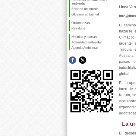
ambiental
Línea Ver
Enlaces de interés
Glosario ambiental
info@lin
Ordenanzas
El camino
Residuos
trazarse
Noticias y alertas
Climátic
Actualidad ambiental
urgente: 
Agenda Ambiental
Turquía 
Australia.
países e
industrial
global.
En la ape
turco de 
Kurum, se
vinculant
expondrem
adoptadas 
La ur
El despl