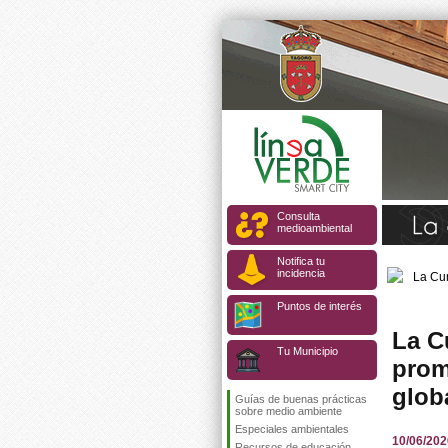
Consulta
medioambiental
Notifica tu
incidencia
Puntos de interés
La C
Tu Municipio
prom
glob
Guías de buenas prácticas
sobre medio ambiente
Especiales ambientales
10/06/202
Recursos de educación