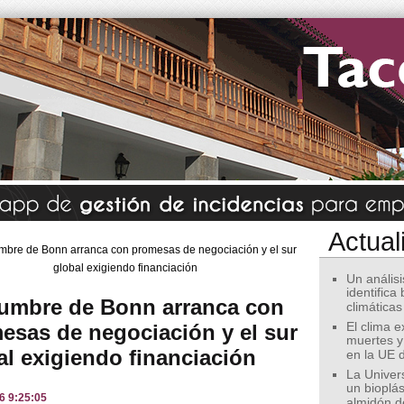
Actual
Un análisis
identifica
umbre de Bonn arranca con
climáticas
esas de negociación y el sur
El clima 
muertes y
al exigiendo financiación
en la UE 
La Univer
un bioplás
6 9:25:05
almidón d