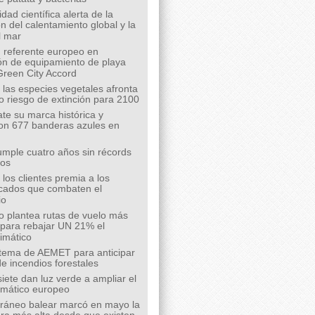
ad científica alerta de la
n del calentamiento global y la
l mar
 referente europeo en
ión de equipamiento de playa
Green City Accord
 las especies vegetales afronta
o riesgo de extinción para 2100
te su marca histórica y
on 677 banderas azules en
mple cuatro años sin récords
íos
los clientes premia a los
cados que combaten el
io
o plantea rutas de vuelo más
s para rebajar UN 21% el
limático
tema de AEMET para anticipar
de incendios forestales
siete dan luz verde a ampliar el
limático europeo
rráneo balear marcó en mayo la