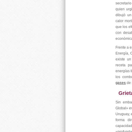
secretario
quien urgi
dibujó un
calor mor
que los ef
con desat
económica
Frente a e
Energía, 
existe un
receta p
energías l
los combu
gases
de 
Griet
Sin embar
Global» e
Uruguay, 
forma di
capacidad
«profunda