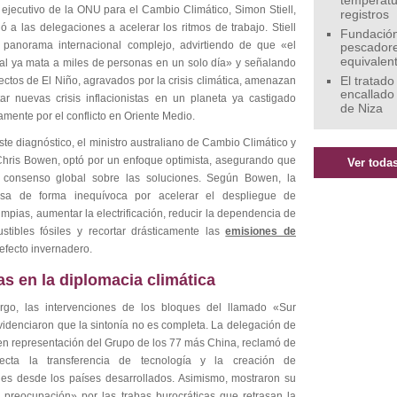
temperatu
 ejecutivo de la ONU para el Cambio Climático, Simon Stiell,
registros
ó a las delegaciones a acelerar los ritmos de trabajo. Stiell
Fundación
 panorama internacional complejo, advirtiendo de que «el
pescadore
equivalen
tal ya mata a miles de personas en un solo día» y señalando
ectos de El Niño, agravados por la crisis climática, amenazan
El tratado
encallado
ar nuevas crisis inflacionistas en un planeta ya castigado
de Niza
mente por el conflicto en Oriente Medio.
ste diagnóstico, el ministro australiano de Cambio Climático y
Chris Bowen, optó por un enfoque optimista, asegurando que
Ver todas
 consenso global sobre las soluciones. Según Bowen, la
asa de forma inequívoca por acelerar el despliegue de
impias, aumentar la electrificación, reducir la dependencia de
stibles fósiles y recortar drásticamente las
emisiones de
efecto invernadero.
as en la diplomacia climática
go, las intervenciones de los bloques del llamado «Sur
videnciaron que la sintonía no es completa. La delegación de
en representación del Grupo de los 77 más China, reclamó de
recta la transferencia de tecnología y la creación de
es desde los países desarrollados. Asimismo, mostraron su
 preocupación» por las trabas burocráticas que retrasan la