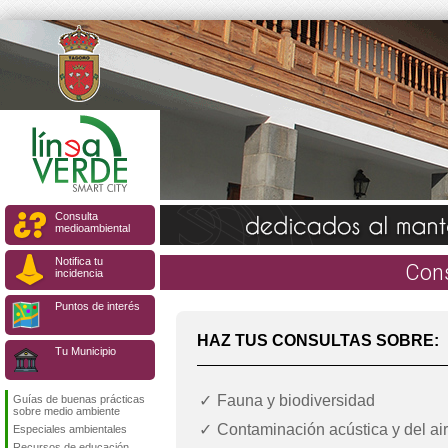
Consulta
medioambiental
Notifica tu
Con
incidencia
Puntos de interés
HAZ TUS CONSULTAS SOBRE:
Tu Municipio
Fauna y biodiversidad
Guías de buenas prácticas
sobre medio ambiente
Contaminación acústica y del ai
Especiales ambientales
Recursos de educación