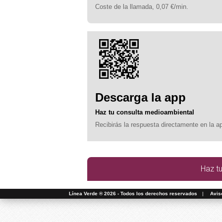
Coste de la llamada, 0,07 €/min.
Descarga la app
Haz tu consulta medioambiental
Recibirás la respuesta directamente en la a
Haz t
Línea Verde ® 2026 - Todos los derechos reservados
|
Avis