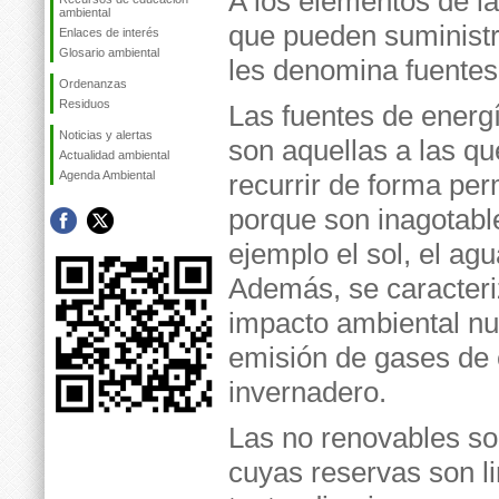
A los elementos de la
ambiental
que pueden suministr
Enlaces de interés
Glosario ambiental
les denomina fuentes
Ordenanzas
Residuos
Las fuentes de energ
Noticias y alertas
son aquellas a las q
Actualidad ambiental
Agenda Ambiental
recurrir de forma pe
porque son inagotabl
ejemplo el sol, el agu
Además, se caracteri
impacto ambiental nu
emisión de gases de 
invernadero.
Las no renovables so
cuyas reservas son li