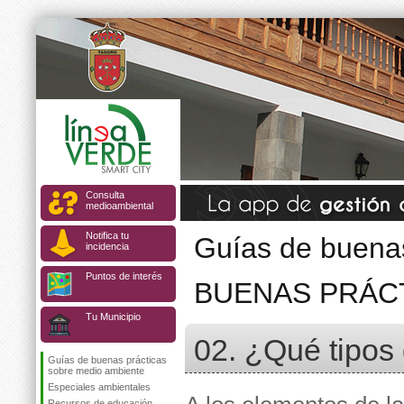
Consulta
medioambiental
Notifica tu
Guías de buenas
incidencia
Puntos de interés
BUENAS PRÁCT
Tu Municipio
02. ¿Qué tipos 
Guías de buenas prácticas
sobre medio ambiente
Especiales ambientales
Recursos de educación