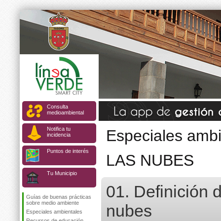
Consulta
medioambiental
Notifica tu
Especiales ambi
incidencia
Puntos de interés
LAS NUBES
Tu Municipio
01. Definición 
Guías de buenas prácticas
sobre medio ambiente
nubes
Especiales ambientales
Recursos de educación