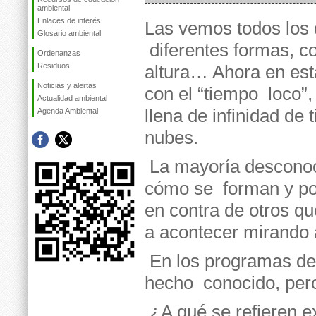
ambiental
Enlaces de interés
Las vemos todos los 
Glosario ambiental
diferentes formas, co
Ordenanzas
Residuos
altura… Ahora en est
Noticias y alertas
con el “tiempo loco”, 
Actualidad ambiental
llena de infinidad de 
Agenda Ambiental
nubes.
La mayoría descon
cómo se forman y por
en contra de otros q
a acontecer mirando a
En los
programas de
hecho conocido, pe
¿A qué se refieren 