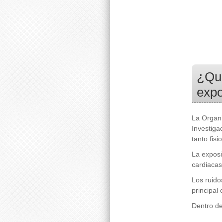
¿Qué
expo
La Organi
Investiga
tanto fis
La expos
cardiacas
Los ruido
principal
Dentro de