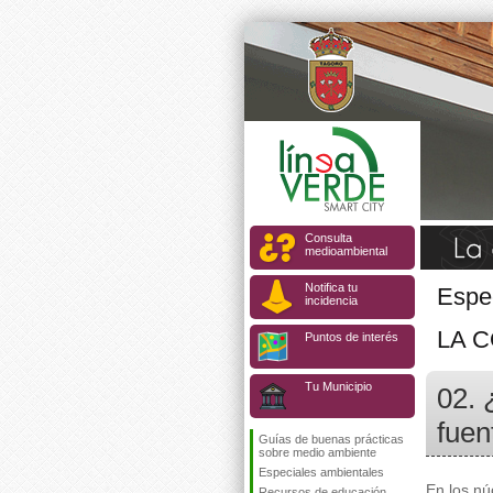
Consulta
medioambiental
Notifica tu
Espe
incidencia
LA 
Puntos de interés
Tu Municipio
02. 
fuen
Guías de buenas prácticas
sobre medio ambiente
Especiales ambientales
En los nú
Recursos de educación