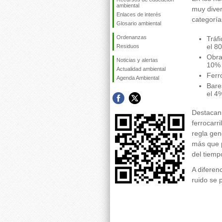
ambiental
muy dive
Enlaces de interés
categoría
Glosario ambiental
Ordenanzas
Tráf
el 8
Residuos
Obra
Noticias y alertas
10% d
Actualidad ambiental
Ferr
Agenda Ambiental
Bare
el 4%
Destacan
ferrocarri
regla gen
más que p
del tiemp
A diferen
ruido se 