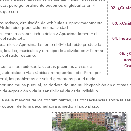
rsas, pero generalmente podemos englobarlas en 4
02. ¿Cuále
s que son:
ico rodado, circulación de vehículos > Aproximadamente
03. ¿Cuá
0% del ruido producido en una ciudad.
s, construcciones industriales > Aproximadamente el
el ruido total.
04. Inst
ocarriles > Aproximadamente el 6% del ruido producido.
s, locales, musicales y otro tipo de actividades > Forman
05. ¿
 del ruido restante.
nos
Con
 como más ruidosas las zonas próximas a vías de
l, autopistas o vías rápidas, aeropuertos, etc. Pero, por
eral, los problemas de salud generados por el ruido,
or una causa puntual, se derivan de una multiexposición en distintos
o de exposición y de la sensibilidad de cada individuo.
cia de la mayoría de los contaminantes, las consecuencias sobre la sal
producen de forma acumulativa a medio y largo plazo.