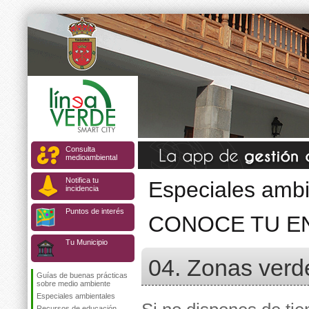
Consulta
medioambiental
Notifica tu
Especiales ambi
incidencia
Puntos de interés
CONOCE TU E
Tu Municipio
04. Zonas verd
Guías de buenas prácticas
sobre medio ambiente
Especiales ambientales
Recursos de educación