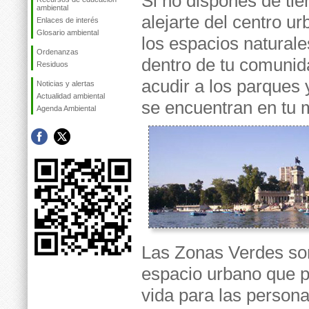
Si no dispones de ti
ambiental
alejarte del centro ur
Enlaces de interés
Glosario ambiental
los espacios natural
Ordenanzas
dentro de tu comunid
Residuos
acudir a los parques 
Noticias y alertas
Actualidad ambiental
se encuentran en tu m
Agenda Ambiental
Las Zonas Verdes son
espacio urbano que 
vida para las person