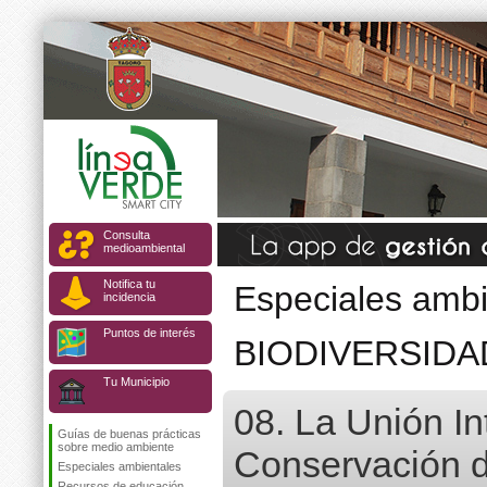
Consulta
medioambiental
Notifica tu
Especiales ambi
incidencia
Puntos de interés
BIODIVERSIDA
Tu Municipio
08. La Unión In
Guías de buenas prácticas
sobre medio ambiente
Conservación d
Especiales ambientales
Recursos de educación