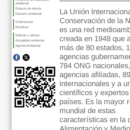
ambiental
Enlaces de interés
La Unión Internaciona
Glosario ambiental
Conservación de la N
Ordenanzas
Residuos
es una red medioamb
Noticias y alertas
creada en 1948 que 
Actualidad ambiental
más de 80 estados, 1
Agenda Ambiental
agencias gubernamen
784 ONG nacionales,
agencias afiliadas, 
internacionales y a u
científicos y experto
países. Es la mayor 
mundial de estas
características en la 
Alimentación y Medi