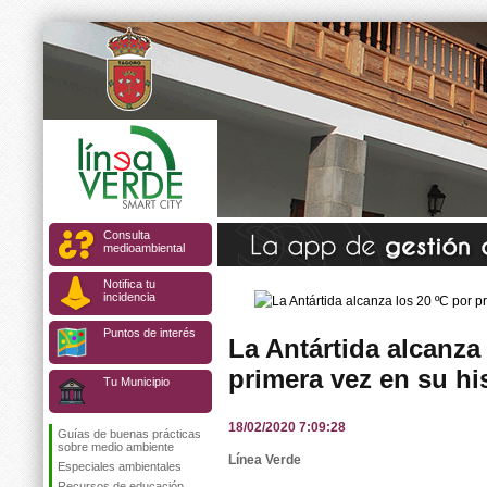
Consulta
medioambiental
Notifica tu
incidencia
Puntos de interés
La Antártida alcanza
primera vez en su hi
Tu Municipio
18/02/2020 7:09:28
Guías de buenas prácticas
sobre medio ambiente
Línea Verde
Especiales ambientales
Recursos de educación