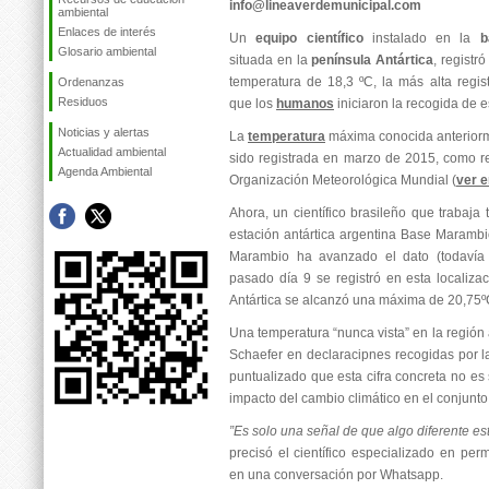
info@lineaverdemunicipal.com
ambiental
Enlaces de interés
Un
equipo científico
instalado en la
Glosario ambiental
situada en la
península Antártica
, registr
temperatura de 18,3 ºC, la más alta regis
Ordenanzas
Residuos
que los
humanos
iniciaron la recogida de e
Noticias y alertas
La
temperatura
máxima conocida anteriorm
Actualidad ambiental
sido registrada en marzo de 2015, como r
Agenda Ambiental
Organización Meteorológica Mundial (
ver 
Ahora, un científico brasileño que trabaja
estación antártica argentina Base Marambio
Marambio ha avanzado el dato (todavía
pasado día 9 se registró en esta localiza
Antártica se alcanzó una máxima de 20,75º
Una temperatura “nunca vista” en la región 
Schaefer en declaracipnes recogidas por 
puntualizado que esta cifra concreta no es 
impacto del cambio climático en el conjunto 
”Es solo una señal de que algo diferente e
precisó el científico especializado en per
en una conversación por Whatsapp.