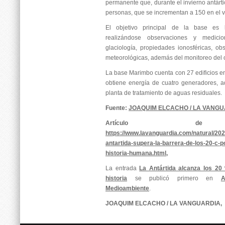
permanente que, durante el invierno antárt
personas, que se incrementan a 150 en el 
El objetivo principal de la base es la 
realizándose observaciones y medici
glaciología, propiedades ionosféricas, o
meteorológicas, además del monitoreo del o
La base Marimbo cuenta con 27 edificios en
obtiene energía de cuatro generadores, 
planta de tratamiento de aguas residuales.
Fuente:
JOAQUIM ELCACHO / LA VANGU
Artículo de re
https://www.lavanguardia.com/natural/20
antartida-supera-la-barrera-de-los-20-c-p
historia-humana.html,
La entrada
La Antártida alcanza los 20
historia
se publicó primero en
A
Medioambiente
.
JOAQUIM ELCACHO / LA VANGUARDIA,