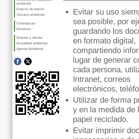
ambiental
Enlaces de interés
Evitar su uso sie
Glosario ambiental
sea posible, por e
Ordenanzas
guardando los do
Residuos
Noticias y alertas
en formato digital,
Actualidad ambiental
compartiendo info
Agenda Ambiental
lugar de generar c
cada persona, util
Intranet, correos
electrónicos, teléfo
Utilizar de forma p
y en la medida de 
papel reciclado.
Evitar imprimir d