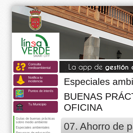
Consulta
medioambiental
Notifica tu
Especiales ambi
incidencia
Puntos de interés
BUENAS PRÁCT
OFICINA
Tu Municipio
Guías de buenas prácticas
sobre medio ambiente
07. Ahorro de p
Especiales ambientales
Recursos de educación