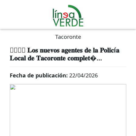
Tacoronte
👮‍♂️👮‍♀️ 𝐋𝐨𝐬 𝐧𝐮𝐞𝐯𝐨𝐬 𝐚𝐠𝐞𝐧𝐭𝐞𝐬 𝐝𝐞 𝐥𝐚 𝐏𝐨𝐥𝐢𝐜í𝐚
𝐋𝐨𝐜𝐚𝐥 𝐝𝐞 𝐓𝐚𝐜𝐨𝐫𝐨𝐧𝐭𝐞 𝐜𝐨𝐦𝐩𝐥𝐞𝐭�...
Fecha de publicación:
22/04/2026