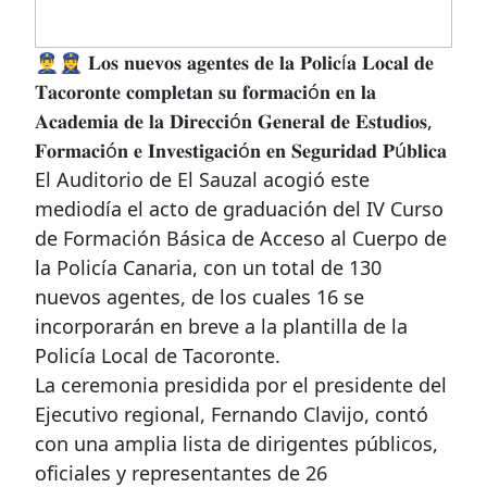
👮‍♂️👮‍♀️ 𝐋𝐨𝐬 𝐧𝐮𝐞𝐯𝐨𝐬 𝐚𝐠𝐞𝐧𝐭𝐞𝐬 𝐝𝐞 𝐥𝐚 𝐏𝐨𝐥𝐢𝐜í𝐚 𝐋𝐨𝐜𝐚𝐥 𝐝𝐞
𝐓𝐚𝐜𝐨𝐫𝐨𝐧𝐭𝐞 𝐜𝐨𝐦𝐩𝐥𝐞𝐭𝐚𝐧 𝐬𝐮 𝐟𝐨𝐫𝐦𝐚𝐜𝐢ó𝐧 𝐞𝐧 𝐥𝐚
𝐀𝐜𝐚𝐝𝐞𝐦𝐢𝐚 𝐝𝐞 𝐥𝐚 𝐃𝐢𝐫𝐞𝐜𝐜𝐢ó𝐧 𝐆𝐞𝐧𝐞𝐫𝐚𝐥 𝐝𝐞 𝐄𝐬𝐭𝐮𝐝𝐢𝐨𝐬,
𝐅𝐨𝐫𝐦𝐚𝐜𝐢ó𝐧 𝐞 𝐈𝐧𝐯𝐞𝐬𝐭𝐢𝐠𝐚𝐜𝐢ó𝐧 𝐞𝐧 𝐒𝐞𝐠𝐮𝐫𝐢𝐝𝐚𝐝 𝐏ú𝐛𝐥𝐢𝐜𝐚
El Auditorio de El Sauzal acogió este
mediodía el acto de graduación del IV Curso
de Formación Básica de Acceso al Cuerpo de
la Policía Canaria, con un total de 130
nuevos agentes, de los cuales 16 se
incorporarán en breve a la plantilla de la
Policía Local de Tacoronte.
La ceremonia presidida por el presidente del
Ejecutivo regional, Fernando Clavijo, contó
con una amplia lista de dirigentes públicos,
oficiales y representantes de 26