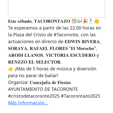
𝐄𝐬𝐭𝐞 𝐬á𝐛𝐚𝐝𝐨, 𝐓𝐀𝐂𝐎𝐑𝐎𝐍𝐓𝐀𝐙𝐎 🎊🎶🎉🕺👏
Te esperamos a partir de las 22.00 horas en
la Plaza del Cristo de #Tacoronte, con las
actuaciones en directo de 𝐄𝐃𝐖𝐈𝐍 𝐑𝐈𝐕𝐄𝐑𝐀,
𝐒𝐎𝐑𝐀𝐘𝐀, 𝐑𝐀𝐅𝐀𝐄𝐋 𝐅𝐋𝐎𝐑𝐄𝐒 "𝐄𝐥 𝐌𝐨𝐫𝐨𝐜𝐡𝐨",
𝐀𝐑𝐎𝐃𝐈 𝐋𝐋𝐀𝐍𝐎𝐒, 𝐕𝐈𝐂𝐓𝐎𝐑𝐈𝐀 𝐄𝐒𝐂𝐔𝐃𝐄𝐑𝐎 y
𝐑𝐄𝐍𝐙𝐙𝐎 𝐄𝐋 𝐒𝐄𝐋𝐄𝐂𝐓𝐎𝐑.
👉 ¡Más de 5 horas de música y diversión
para no parar de bailar!
Organiza: 𝐂𝐨𝐧𝐜𝐞𝐣𝐚𝐥í𝐚 𝐝𝐞 𝐅𝐢𝐞𝐬𝐭𝐚𝐬
AYUNTAMIENTO DE TACORONTE
#cristodetacoronte2025 #Tacorontazo2025
Más Información...