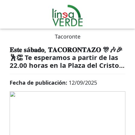
Tacoronte
𝐄𝐬𝐭𝐞 𝐬á𝐛𝐚𝐝𝐨, 𝐓𝐀𝐂𝐎𝐑𝐎𝐍𝐓𝐀𝐙𝐎 🎊🎶🎉
🕺👏 Te esperamos a partir de las
22.00 horas en la Plaza del Cristo...
Fecha de publicación:
12/09/2025