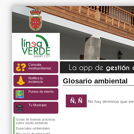
Consulta
medioambiental
Notifica tu
Glosario ambiental
incidencia
Puntos de interés
Ñ, Ñ
No hay términos que emp
Tu Municipio
Guías de buenas prácticas
sobre medio ambiente
Especiales ambientales
Recursos de educación