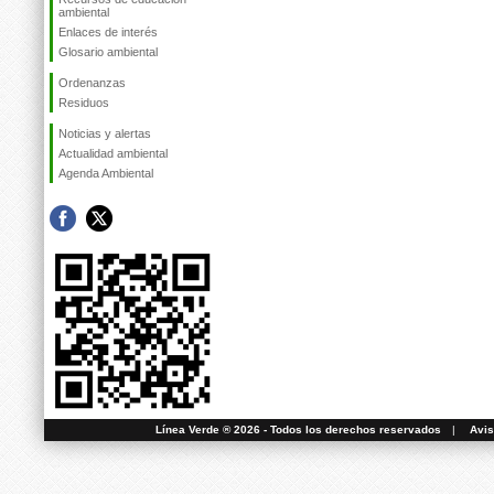
ambiental
Enlaces de interés
Glosario ambiental
Ordenanzas
Residuos
Noticias y alertas
Actualidad ambiental
Agenda Ambiental
Línea Verde ® 2026 - Todos los derechos reservados
|
Avis