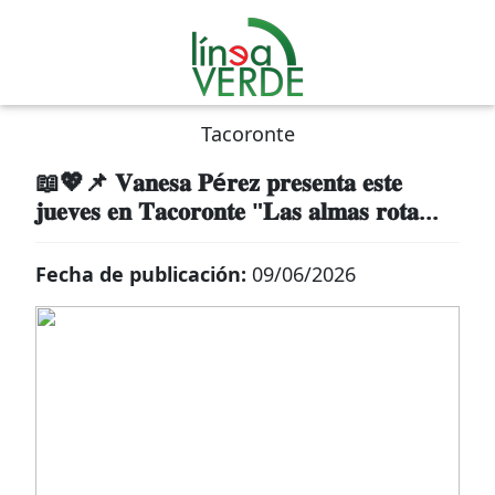
Tacoronte
📖💖📌 𝐕𝐚𝐧𝐞𝐬𝐚 𝐏é𝐫𝐞𝐳 𝐩𝐫𝐞𝐬𝐞𝐧𝐭𝐚 𝐞𝐬𝐭𝐞
𝐣𝐮𝐞𝐯𝐞𝐬 𝐞𝐧 𝐓𝐚𝐜𝐨𝐫𝐨𝐧𝐭𝐞 "𝐋𝐚𝐬 𝐚𝐥𝐦𝐚𝐬 𝐫𝐨𝐭𝐚...
Fecha de publicación:
09/06/2026