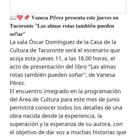
📖💖📌 𝐕𝐚𝐧𝐞𝐬𝐚 𝐏é𝐫𝐞𝐳 𝐩𝐫𝐞𝐬𝐞𝐧𝐭𝐚 𝐞𝐬𝐭𝐞 𝐣𝐮𝐞𝐯𝐞𝐬 𝐞𝐧
𝐓𝐚𝐜𝐨𝐫𝐨𝐧𝐭𝐞 "𝐋𝐚𝐬 𝐚𝐥𝐦𝐚𝐬 𝐫𝐨𝐭𝐚𝐬 𝐭𝐚𝐦𝐛𝐢é𝐧 𝐩𝐮𝐞𝐝𝐞𝐧
𝐬𝐨ñ𝐚𝐫"
La sala Óscar Domínguez de la Casa de la
Cultura de Tacoronte será el escenario que
acoja este jueves 11, a las 18.00 horas, el
acto de presentación del libro "Las almas
rotas también pueden soñar", de Vanesa
Pérez.
El encuentro integrado en la programación
del Área de Cultura para este mes de junio
permitirá conocer todos los detalles de una
obra nacida desde la experiencia, la
superación y la esperanza de su autora, con
el objetivo de dar voz a muchas historias que