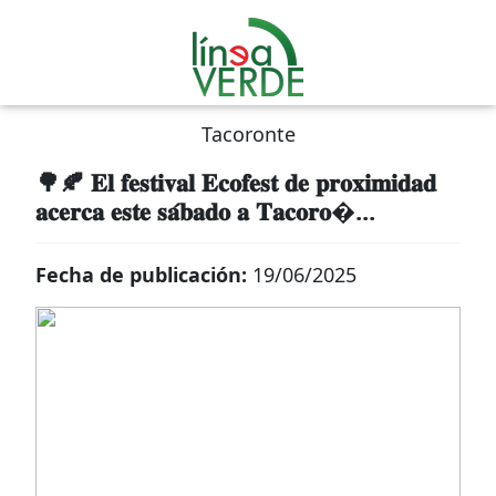
Tacoronte
🌳🍂 𝐄𝐥 𝐟𝐞𝐬𝐭𝐢𝐯𝐚𝐥 𝐄𝐜𝐨𝐟𝐞𝐬𝐭 𝐝𝐞 𝐩𝐫𝐨𝐱𝐢𝐦𝐢𝐝𝐚𝐝
𝐚𝐜𝐞𝐫𝐜𝐚 𝐞𝐬𝐭𝐞 𝐬𝐚́𝐛𝐚𝐝𝐨 𝐚 𝐓𝐚𝐜𝐨𝐫𝐨�...
Fecha de publicación:
19/06/2025