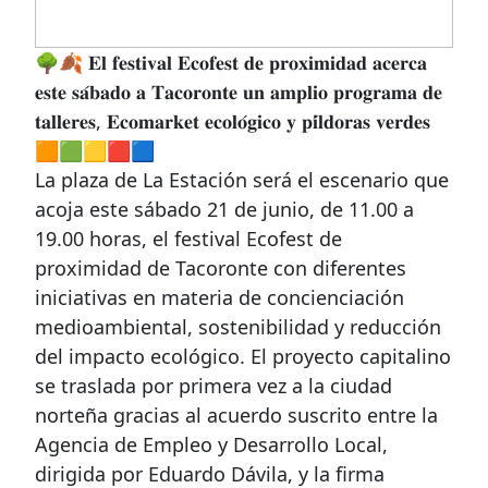
🌳🍂 𝐄𝐥 𝐟𝐞𝐬𝐭𝐢𝐯𝐚𝐥 𝐄𝐜𝐨𝐟𝐞𝐬𝐭 𝐝𝐞 𝐩𝐫𝐨𝐱𝐢𝐦𝐢𝐝𝐚𝐝 𝐚𝐜𝐞𝐫𝐜𝐚
𝐞𝐬𝐭𝐞 𝐬𝐚́𝐛𝐚𝐝𝐨 𝐚 𝐓𝐚𝐜𝐨𝐫𝐨𝐧𝐭𝐞 𝐮𝐧 𝐚𝐦𝐩𝐥𝐢𝐨 𝐩𝐫𝐨𝐠𝐫𝐚𝐦𝐚 𝐝𝐞
𝐭𝐚𝐥𝐥𝐞𝐫𝐞𝐬, 𝐄𝐜𝐨𝐦𝐚𝐫𝐤𝐞𝐭 𝐞𝐜𝐨𝐥𝐨́𝐠𝐢𝐜𝐨 𝐲 𝐩𝐢́𝐥𝐝𝐨𝐫𝐚𝐬 𝐯𝐞𝐫𝐝𝐞𝐬
🟧🟩🟨🟥🟦
La plaza de La Estación será el escenario que
acoja este sábado 21 de junio, de 11.00 a
19.00 horas, el festival Ecofest de
proximidad de Tacoronte con diferentes
iniciativas en materia de concienciación
medioambiental, sostenibilidad y reducción
del impacto ecológico. El proyecto capitalino
se traslada por primera vez a la ciudad
norteña gracias al acuerdo suscrito entre la
Agencia de Empleo y Desarrollo Local,
dirigida por Eduardo Dávila, y la firma